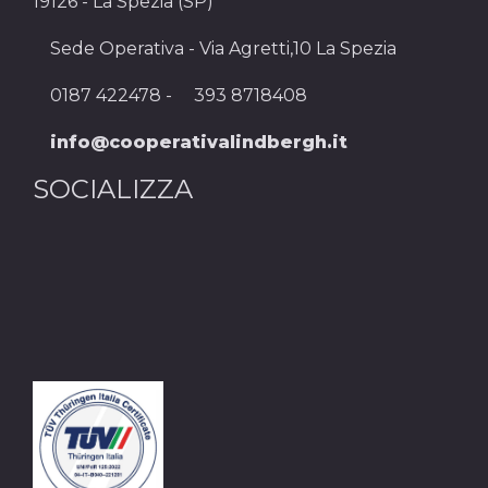
19126 - La Spezia (SP)
Sede Operativa - Via Agretti,10 La Spezia
0187 422478 -
393 8718408
info@cooperativalindbergh.it
SOCIALIZZA