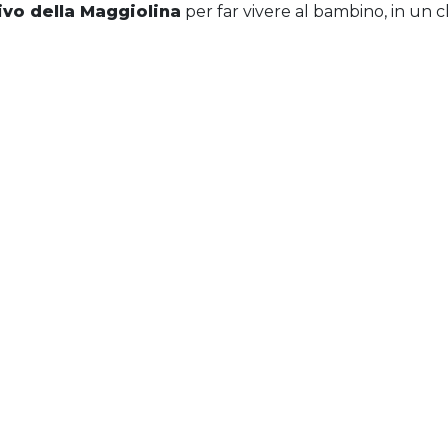
ivo della Maggiolina
per far vivere al bambino, in un c
icomotorie;gestiamo l’
InformaGiovani 3.0
del Comune di 
 siamo partner del progetto, dedicato a ragazzi tra i 12 e
sociale “Con i bambini”; attiviamo
percorsi educativi i
 rafforzamento dell’autonomia di persone con disabilità a
 in collaborazione con ASL5, che accoglie giovani e adulti
n Terenzo; l’attivazione di
progett
i
individuali
che si
ne nella vita sociale e il raggiungimento del massimo livel
ti disabili e psichiatrici.