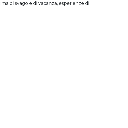
lima di svago e di vacanza, esperienze di
Lerici, per restituire spazi di
 i 17 anni,
Futuro aperto
contro la
ndividualizzati
.
ttraverso:la gestione del Centro socio-
 con diverse disabilità e del C
entro
 pongono l’obiettivo di promuovere il
lo di autonomia possibile; la realizzazione